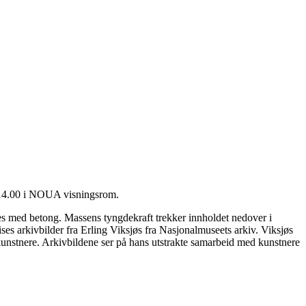
l. 14.00 i NOUA visningsrom.
lles med betong. Massens tyngdekraft trekker innholdet nedover i
es arkivbilder fra Erling Viksjøs fra Nasjonalmuseets arkiv. Viksjøs
kunstnere. Arkivbildene ser på hans utstrakte samarbeid med kunstnere