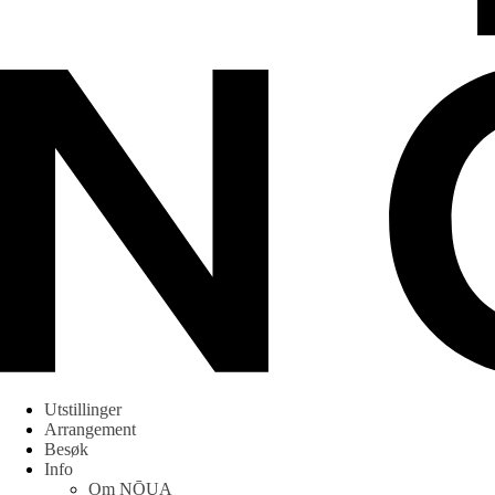
Utstillinger
Arrangement
Besøk
Info
Om NŌUA