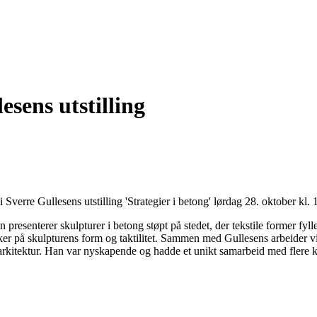
sens utstilling
verre Gullesens utstilling 'Strategier i betong' lørdag 28. oktober k
 presenterer skulpturer i betong støpt på stedet, der tekstile former fy
er på skulpturens form og taktilitet. Sammen med Gullesens arbeider vis
arkitektur. Han var nyskapende og hadde et unikt samarbeid med flere 