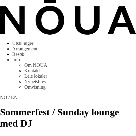
Utstillinger
Arrangement
Besøk
Info
Om NŌUA
Kontakt
Leie lokaler
Nyhetsbrev
Omvisning
NO
/
EN
Sommerfest / Sunday lounge
med DJ